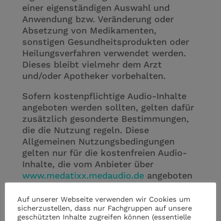
einer eigenständigen Auswahl und
Anwendung bzw. Veränderung oder
Absetzung von Medikamenten,
sonstigen Gesundheitsprodukten oder
Heilungsverfahren verwendet werden.
Dieses bleibt vielmehr dem Arzt
und/oder Apotheker vorbehalten.
Sofern kostenpflichtige Audio-Inhalte
angeboten werden sollten, gelten dafür
zusätzlich gesonderte Bestimmungen,
die die Nutzung regeln. Diese
Allgemeinen Nutzungsbedingungen
gelten nur für die kostenfreien Audio-
Inhalte, die vom Anbieter über
www.medatixx.medaudio.de
angeboten
werden.
Auf unserer Webseite verwenden wir Cookies um
Gewährleistung und Haftung
sicherzustellen, dass nur Fachgruppen auf unsere
geschützten Inhalte zugreifen können (essentielle