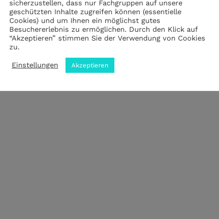
sicherzustellen, dass nur Fachgruppen auf unsere
Impressum
|
Datenschutz
|
ANB
geschützten Inhalte zugreifen können (essentielle
Cookies) und um Ihnen ein möglichst gutes
Besuchererlebnis zu ermöglichen. Durch den Klick auf
“Akzeptieren” stimmen Sie der Verwendung von Cookies
zu.
© 2023 by meZWEI designed by drehbankmedia
Einstellungen
Akzeptieren