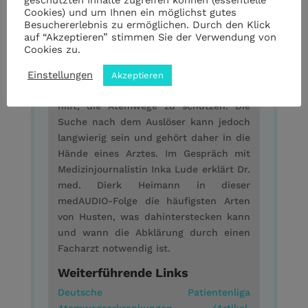
Cookies) und um Ihnen ein möglichst gutes
Besuchererlebnis zu ermöglichen. Durch den Klick
Vom grippalen Infekt über Asthma und
auf “Akzeptieren” stimmen Sie der Verwendung von
Herzerkrankungen bis hin zu
Cookies zu.
Lungenkrebs: Das Symptom Husten
Einstellungen
kann viele Ursachen haben. Denn:
Akzeptieren
Husten ist ein wichtiger Reflex, der
hilft, die Atemwege zu schützen. Die
Suche nach dem Auslöser kann jedoch
langwierig sein und gehört daher in die
Hände eines Arztes. Im Gespräch mit
Medizinjournalistin Inka Lude erklärt Dr.
med. Dierk Heimann in dieser
medAUDIO-Folge die häufigsten Arten
von Husten, was dahinterstecken kann
und wann die Abklärung durch einen
Facharzt notwendig ist.
Weiterführende Links
Deutsche Patientenliga