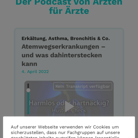
Der Podcast von Ärzten
für Ärzte
Erkältung, Asthma, Bronchitis & Co.
Atemwegserkrankungen –
und was dahinterstecken
kann
4. April 2022
Kein Transkript verfügbar
Auf unserer Webseite verwenden wir Cookies um
sicherzustellen, dass nur Fachgruppen auf unsere
geschützten Inhalte zugreifen können (essentielle