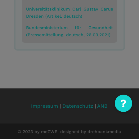
Universitätsklinikum Carl Gustav Carus
Dresden (Artikel, deutsch)
Bundesministerium für Gesundheit
(Pressemitteilung, deutsch, 26.03.2021)
Impressum
|
Datenschutz
|
ANB
© 2023 by meZWEI designed by drehbankmedia