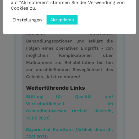
auf “Akzeptieren” stimmen Sie der Verwendung von
wenn es um große Operationen geht -
Cookies zu.
zum Beispiel eine Hüft-OP. Im Gespräch
Einstellungen
mit Redaktionsleiterin Inka Lude
Akzeptieren
beleuchtet Hausarzt Dr. med. Dierk
Heimann alternative
Behandlungsoptionen und erklärt die
Folgen eines operativen Eingriffs - von
möglichen Komplikationen über
Maßnahmen zur Rehabilitation bis hin
zur anschließenden Beweglichkeit des
Gelenks. Jetzt reinhören!
Weiterführende Links
Stiftung für Qualität und
Wirtschaftlichkeit im
Gesundheitswesen (Artikel, deutsch,
19.05.2021)
Bayerischer Rundfunk (Artikel, deutsch,
22.11.2021)