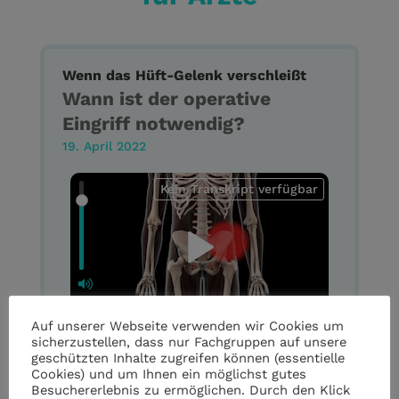
Wenn das Hüft-Gelenk verschleißt
Wann ist der operative
Eingriff notwendig?
19. April 2022
Kein Transkript verfügbar
Auf unserer Webseite verwenden wir Cookies um
sicherzustellen, dass nur Fachgruppen auf unsere
geschützten Inhalte zugreifen können (essentielle
Cookies) und um Ihnen ein möglichst gutes
Die Entscheidung für eine Operation ist
Besuchererlebnis zu ermöglichen. Durch den Klick
generell schwerwiegend, insbesondere