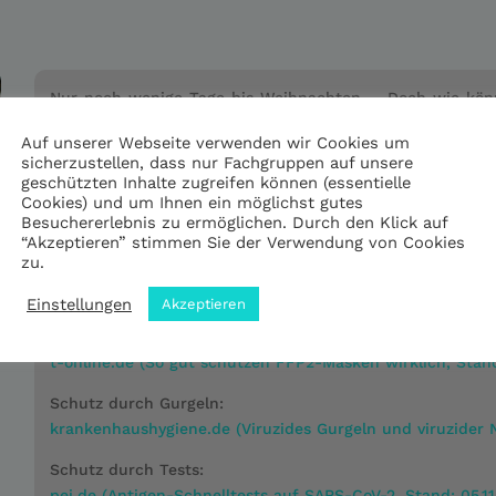
s
Nur noch wenige Tage bis Weihnachten ... Doch wie kön
uns zugleich vor Corona schützen? Während die Politik
Auf unserer Webseite verwenden wir Cookies um
den Feiertagen diskutiert, schaut Hausarzt Dr. med. Di
sicherzustellen, dass nur Fachgruppen auf unsere
auf das, was das Fest für uns alle sicherer machen kann
geschützten Inhalte zugreifen können (essentielle
Testen: Der Podcast mit den sechs wichtigsten Tipps zu 
Cookies) und um Ihnen ein möglichst gutes
Besuchererlebnis zu ermöglichen. Durch den Klick auf
Weiterführende Links
“Akzeptieren” stimmen Sie der Verwendung von Cookies
zu.
Schutz durch Impfung:
wdr.de (Wer ist infektiöser?, Stand: 07.12.2021)
Einstellungen
Akzeptieren
Schutz durch Masken:
t-online.de (So gut schützen FFP2-Masken wirklich, Stand
Schutz durch Gurgeln:
krankenhaushygiene.de (Viruzides Gurgeln und viruzider N
Schutz durch Tests:
pei.de (Antigen-Schnelltests auf SARS-CoV-2, Stand: 05.11