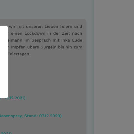
nen wir mit unseren Lieben feiern und
 über einen Lockdown in der Zeit nach
erk Heimann im Gespräch mit Inka Lude
. Vom Impfen übers Gurgeln bis hin zum
den Feiertagen.
: 19.12.2021)
asenspray, Stand: 07.12.2020)
.2021)