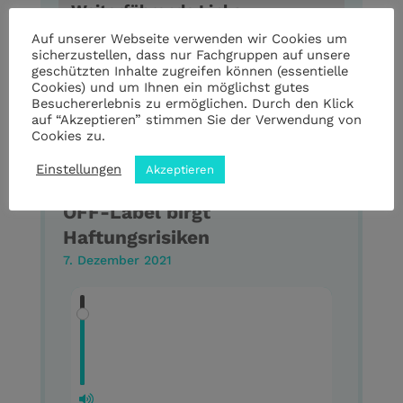
Weiterführende Links
Robert Koch-Institut (Pressemitteilung,
Auf unserer Webseite verwenden wir Cookies um
sicherzustellen, dass nur Fachgruppen auf unsere
deutsch, 09.12.21)
geschützten Inhalte zugreifen können (essentielle
zdf.de (Interview, deutsch, 09.12.21)
Cookies) und um Ihnen ein möglichst gutes
Besuchererlebnis zu ermöglichen. Durch den Klick
auf “Akzeptieren” stimmen Sie der Verwendung von
Cookies zu.
Einstellungen
Akzeptieren
Kinder-Impfung ab dem 3. Advent
OFF-Label birgt
Haftungsrisiken
7. Dezember 2021
Kein Transkript verfügbar