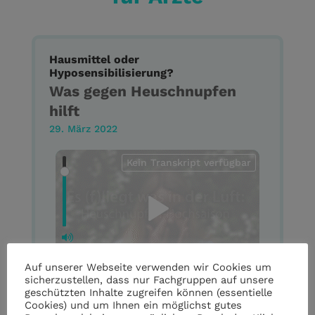
Hausmittel oder
Hyposensibilisierung?
Was gegen Heuschnupfen
hilft
29. März 2022
Kein Transkript verfügbar
Auf unserer Webseite verwenden wir Cookies um
sicherzustellen, dass nur Fachgruppen auf unsere
geschützten Inhalte zugreifen können (essentielle
Cookies) und um Ihnen ein möglichst gutes
Fließschnupfen, Niesanfälle und