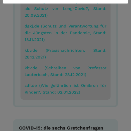
forschung-und-lehre.de (Kinder impfen
als Schutz vor Long-Covid?, Stand:
20.09.2021)
dgkj.de (Schutz und Verantwortung für
die Jüngsten in der Pandemie, Stand:
18.11.2021)
kbv.de (Praxisnachrichten, Stand:
28.12.2021)
kbv.de (Schreiben von Professor
Lauterbach, Stand: 28.12.2021)
zdf.de (Wie gefährlich ist Omikron für
Kinder?, Stand: 02.01.2022)
COVID-19: die sechs Gretchenfragen