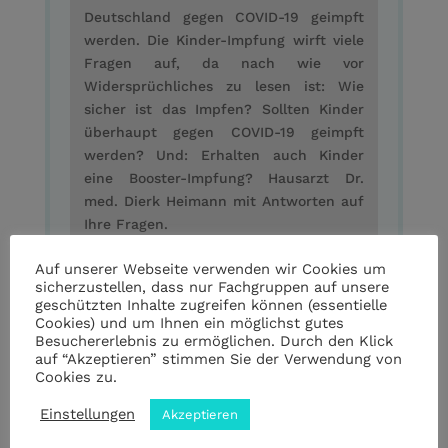
Deutschland gegen COVID-19 geimpft
werden. Die Kinder-Impfung wirft viele
Fragen auf, da nach wie vor
Widersprüchliches zu lesen ist: Wie
sicher ist das Impfen? Sollten Kinder
überhaupt gegen COVID-19 geimpft
werden? Und: Erhalten auch Kinder
eine Booster-Impfung? Hausarzt Dr.
med. Dierk Heimann mit Antworten auf
Ihre Fragen.
Weiterführende Links
Auf unserer Webseite verwenden wir Cookies um
sicherzustellen, dass nur Fachgruppen auf unsere
spiegel.de (Kaum Nebenwirkungen bei
geschützten Inhalte zugreifen können (essentielle
Fünf- bis Elfjährigen, Stand:
Cookies) und um Ihnen ein möglichst gutes
08.01.2022)
Besuchererlebnis zu ermöglichen. Durch den Klick
auf “Akzeptieren” stimmen Sie der Verwendung von
wr.de (Dramatischer Anstieg bei
Cookies zu.
Suizidversuchen von Kindern, Stand:
Einstellungen
Akzeptieren
05.01.2022)