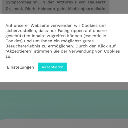
Symptombeginn. In der Arztpraxis von Hausarzt
Dr. med. Dierk Heimann geht Medizinjournalistin
Inka Lude Ihren Fragen rund um die Behandlung
der chronischen Gelenkentzündung nach. Jetzt
Auf unserer Webseite verwenden wir Cookies um
reinhören!
sicherzustellen, dass nur Fachgruppen auf unsere
geschützten Inhalte zugreifen können (essentielle
Cookies) und um Ihnen ein möglichst gutes
Besuchererlebnis zu ermöglichen. Durch den Klick auf
“Akzeptieren” stimmen Sie der Verwendung von Cookies
zu.
ntliche Beiträge
Einstellungen
Akzeptieren