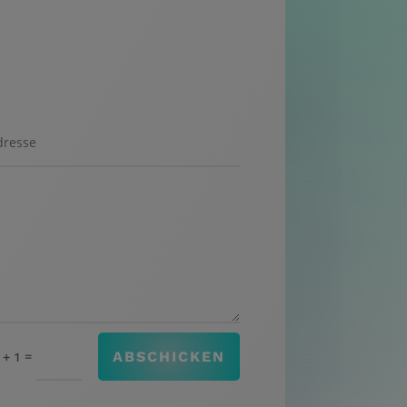
ABSCHICKEN
=
 + 1