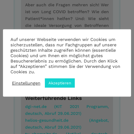
Aber auch die Fragen mehren sich! Wer
ist von Long COVID betroffen? Wie den
Patient*innen helfen? Und: Wie sieht
die ideale Versorgung von Betroffenen
aus dem Gesundheitswesen aus? Die
Auf unserer Webseite verwenden wir Cookies um
heutige medAUDIO-Ausgabe nimmt das
sicherzustellen, dass nur Fachgruppen auf unsere
Thema ganz bewusst in den Fokus –
geschützten Inhalte zugreifen können (essentielle
mit Ihren Fragen und
Cookies) und um Ihnen ein möglichst gutes
Expertenantworten aus vergangenen
Besuchererlebnis zu ermöglichen. Durch den Klick
auf “Akzeptieren” stimmen Sie der Verwendung von
Folgen im Schwerpunkt. Mit dabei: Prof.
Cookies zu.
Dr. med. Oliver Witzke (Essen), Dr.
Elisabeth Fischer (Wiesbaden), Dr.
Einstellungen
Akzeptieren
Katrin Müller (Chemnitz).
Weiterführende Links
dgi-net.de (KIT 2021 Programm,
deutsch, Abruf 29.06.2021)
helios-gesundheit.de (Angebot,
deutsch, Abruf 29.06.2021)